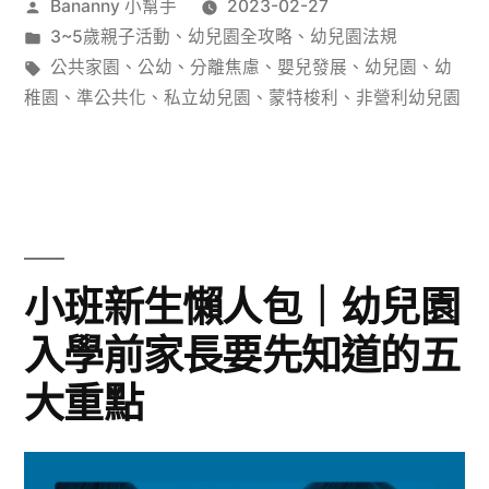
作
Bananny 小幫手
2023-02-27
者:
分
3~5歲親子活動
、
幼兒園全攻略
、
幼兒園法規
類:
標
公共家園
、
公幼
、
分離焦慮
、
嬰兒發展
、
幼兒園
、
幼
籤:
稚園
、
準公共化
、
私立幼兒園
、
蒙特梭利
、
非營利幼兒園
小班新生懶人包｜幼兒園
入學前家長要先知道的五
大重點