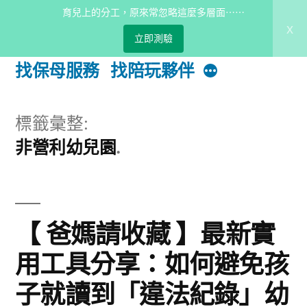
跳
育兒上的分工，原來常忽略這麼多層面⋯⋯
Bananny托育小幫手
忙碌媽咪最
x
至
立即測驗
完整的育兒資源
主
更
找保母服務
找陪玩夥伴
多
內
容
標籤彙整:
非營利幼兒園
區
【 爸媽請收藏 】最新實
用工具分享：如何避免孩
子就讀到「違法紀錄」幼