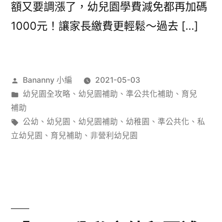
額又要調漲了，幼兒園學費減免都再加碼
1000元！讓家長繳費更輕鬆～過去 […]
作
Bananny 小編
2021-05-03
者:
分
幼兒園全攻略
、
幼兒園補助
、
準公共化補助
、
育兒
類:
補助
標
公幼
、
幼兒園
、
幼兒園補助
、
幼稚園
、
準公共化
、
私
籤:
立幼兒園
、
育兒補助
、
非營利幼兒園