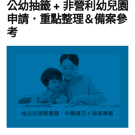
公幼抽籤 + 非營利幼兒園
申請．重點整理＆備案參
考