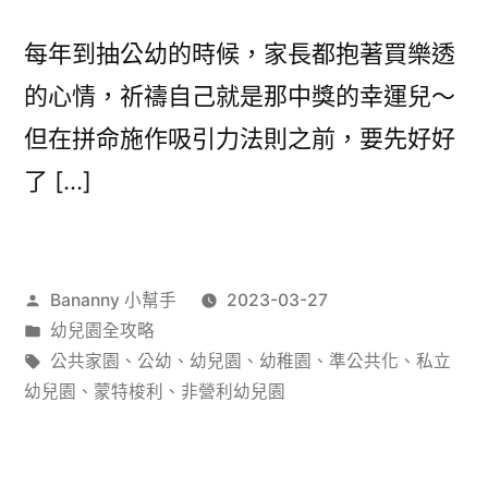
每年到抽公幼的時候，家長都抱著買樂透
的心情，祈禱自己就是那中獎的幸運兒～
但在拼命施作吸引力法則之前，要先好好
了 […]
作
Bananny 小幫手
2023-03-27
者:
分
幼兒園全攻略
類:
標
公共家園
、
公幼
、
幼兒園
、
幼稚園
、
準公共化
、
私立
籤:
幼兒園
、
蒙特梭利
、
非營利幼兒園