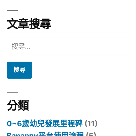
章
導
文章搜尋
覽
搜
尋
關
鍵
字:
分類
0~6歲幼兒發展里程碑
(11)
Bananny平台使用流程
(5)