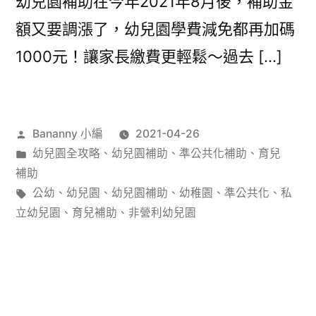
幼兒園補助在今年2021年8月後，補助金
額又要調漲了，幼兒園學費減免都再加碼
1000元！讓家長繳費更輕鬆～過去 […]
作
Bananny 小編
2021-04-26
者:
分
幼兒園全攻略
、
幼兒園補助
、
準公共化補助
、
育兒
類:
補助
標
公幼
、
幼兒園
、
幼兒園補助
、
幼稚園
、
準公共化
、
私
籤:
立幼兒園
、
育兒補助
、
非營利幼兒園