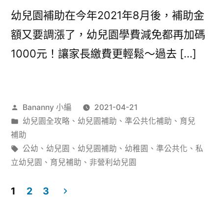
幼兒園補助在今年2021年8月後，補助金
額又要調漲了，幼兒園學費減免都再加碼
1000元！讓家長繳費更輕鬆～過去 […]
作
Bananny 小編
2021-04-21
者:
分
幼兒園全攻略
、
幼兒園補助
、
準公共化補助
、
育兒
類:
補助
標
公幼
、
幼兒園
、
幼兒園補助
、
幼稚園
、
準公共化
、
私
籤:
立幼兒園
、
育兒補助
、
非營利幼兒園
1
2
3
文