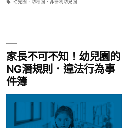
類:
標
幼兒園
、
幼稚園
、
非營利幼兒園
籤:
家長不可不知！幼兒園的
NG潛規則．違法行為事
件簿