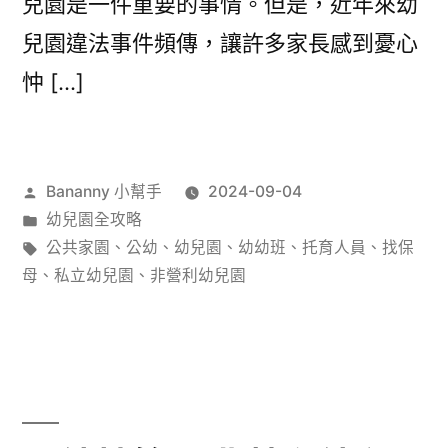
兒園是一件重要的事情。但是，近年來幼
兒園違法事件頻傳，讓許多家長感到憂心
忡 […]
作
Bananny 小幫手
2024-09-04
者:
分
幼兒園全攻略
類:
標
公共家園
、
公幼
、
幼兒園
、
幼幼班
、
托育人員
、
找保
籤:
母
、
私立幼兒園
、
非營利幼兒園