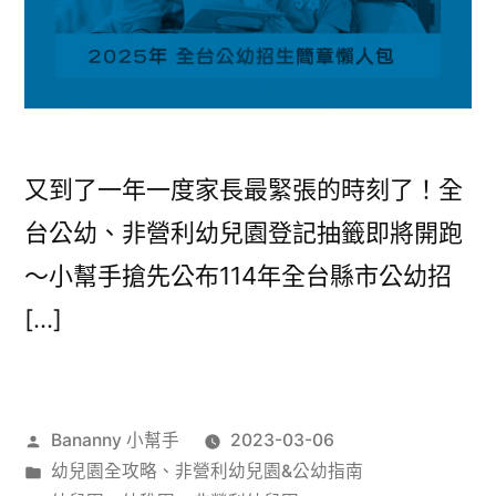
又到了一年一度家長最緊張的時刻了！全
台公幼、非營利幼兒園登記抽籤即將開跑
～小幫手搶先公布114年全台縣市公幼招
[…]
作
Bananny 小幫手
2023-03-06
者:
分
幼兒園全攻略
、
非營利幼兒園&公幼指南