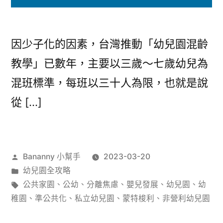
因少子化的因素，台灣推動「幼兒園混齡
教學」已數年，主要以三歲～七歲幼兒為
混班標準，每班以三十人為限，也就是說
從 […]
作
Bananny 小幫手
2023-03-20
者:
分
幼兒園全攻略
類:
標
公共家園
、
公幼
、
分離焦慮
、
嬰兒發展
、
幼兒園
、
幼
籤:
稚園
、
準公共化
、
私立幼兒園
、
蒙特梭利
、
非營利幼兒園