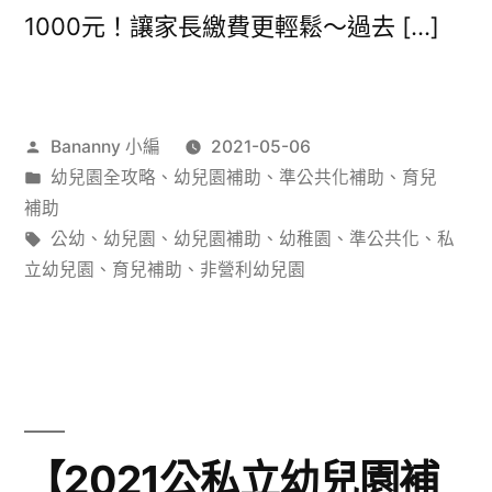
1000元！讓家長繳費更輕鬆～過去 […]
作
Bananny 小編
2021-05-06
者:
分
幼兒園全攻略
、
幼兒園補助
、
準公共化補助
、
育兒
類:
補助
標
公幼
、
幼兒園
、
幼兒園補助
、
幼稚園
、
準公共化
、
私
籤:
立幼兒園
、
育兒補助
、
非營利幼兒園
【2021公私立幼兒園補