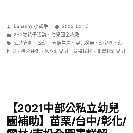
作
Bananny 小幫手
2023-02-13
者:
分
3~5歲親子活動
、
幼兒園全攻略
類:
標
公共家園
、
公幼
、
分離焦慮
、
嬰兒發展
、
幼兒園
、
幼
籤:
稚園
、
準公共化
、
私立幼兒園
、
蒙特梭利
、
非營利幼兒園
【2021中部公私立幼兒
園補助】苗栗/台中/彰化/