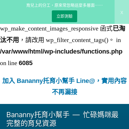
育兒上的分工，原來常忽略這麼多層面⋯⋯
x
: 從 5.5.0 版開始，
Deprecated
立即測驗
wp_make_content_images_responsive 函式
已淘
，請改用 wp_filter_content_tags()。 in
汰不用
/var/www/html/wp-includes/functions.php
on line
6085
加入 Bananny托育小幫手 Line@，實用內容
不再漏接
跳
Bananny托育小幫手
忙碌媽咪最
至
完整的育兒資源