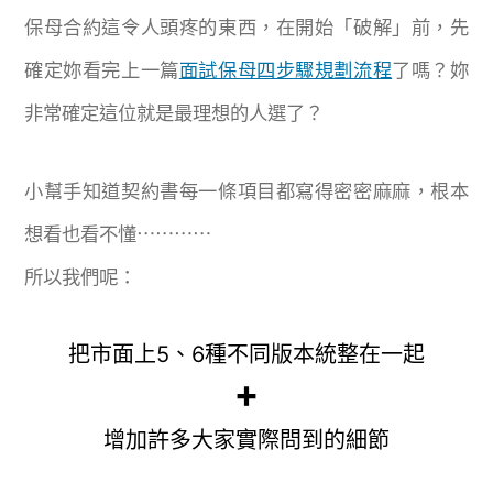
保母合約這令人頭疼的東西，在開始「破解」前，先
確定妳看完上一篇
面試保母四步驟規劃流程
了嗎？妳
非常確定這位就是最理想的人選了？
小幫手知道契約書每一條項目都寫得密密麻麻，根本
想看也看不懂⋯⋯⋯⋯
所以我們呢：
把市面上5、6種不同版本統整在一起
✚
增加許多大家實際問到的細節