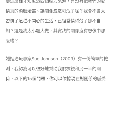
要怎麼樣才知道這四個壓力來源，有沒有把我們的愛
情真的消磨殆盡、讓關係岌岌可危了呢？我會不會太
習慣了這種不開心的生活，已經愛情稀薄了卻不自
知？還是我太小題大做，其實我的關係沒有想像中那
麼糟？
婚姻治療專家
Sue Johnson
（
2009
）有一份簡單的檢
測，我認為可以很好地幫助我們檢視和另一半的關
係，以下的
15
個問題，你可以依據現在對關係的感受
來回答：