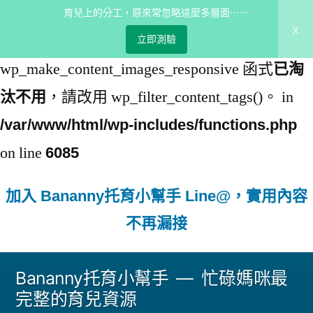
育兒上的分工，原來常忽略這麼多層面⋯⋯
x
: 從 5.5.0 版開始，
Deprecated
立即測驗
wp_make_content_images_responsive 函式
已淘
，請改用 wp_filter_content_tags()。 in
汰不用
/var/www/html/wp-includes/functions.php
on line
6085
加入 Bananny托育小幫手 Line@，實用內容
不再漏接
跳
Bananny托育小幫手
忙碌媽咪最
至
完整的育兒資源