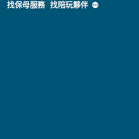
主
更
找保母服務
找陪玩夥伴
多
內
容
區