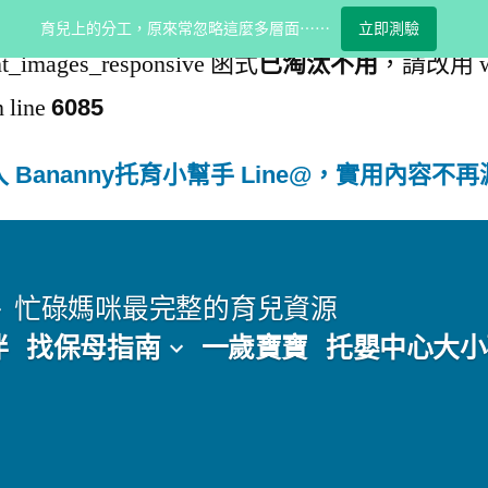
育兒上的分工，原來常忽略這麼多層面⋯⋯
立即測驗
_images_responsive 函式
，請改用 wp_f
已淘汰不用
 line
6085
 Bananny托育小幫手 Line@，實用內容不
忙碌媽咪最完整的育兒資源
伴
找保母指南
一歲寶寶
托嬰中心大小