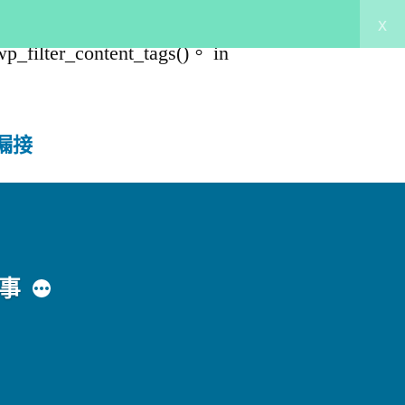
x
ilter_content_tags()。 in
再漏接
更
事
多