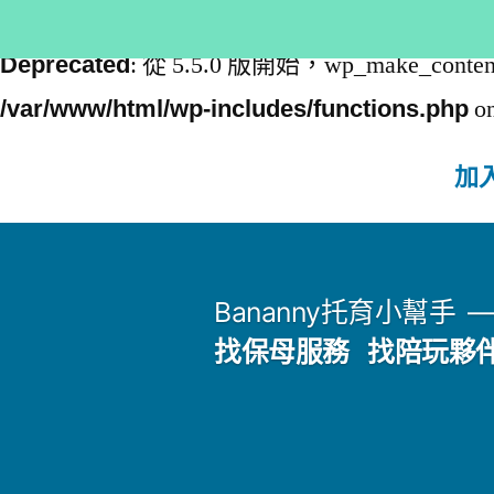
: 從 5.5.0 版開始，wp_make_content
Deprecated
on
/var/www/html/wp-includes/functions.php
加入
跳
至
Bananny托育小幫手
主
找保母服務
找陪玩夥
內
容
區