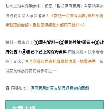
基本上沒有浮動太多，但是「臨托保母費用」有更精準的
價錢範圍給大家參考囉！
（當然一定會有高於/低於小幫
手整理的金額，重點是保親雙方都認同就好～）
資料一樣來自：
①舊有資料＋②網路討論/問卷＋③政
府公告＋④自己平台上的保母資料
四種來源，快來看看
吧！文末分享
全台縣市居家托育服務收費、退費基準
，值
得家長作為托育花費參考之一！
同場加映：
保母費用計算＆請假退費合約範例
文章大綱