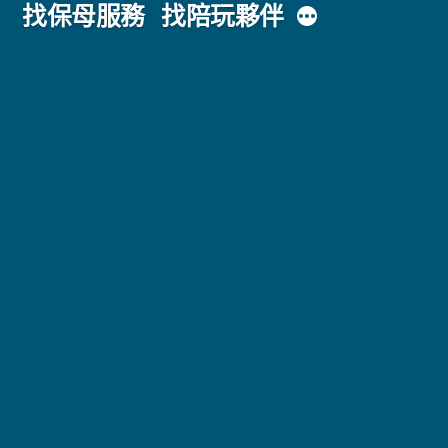
主
更
找保母服務
找陪玩夥伴
多
內
容
區