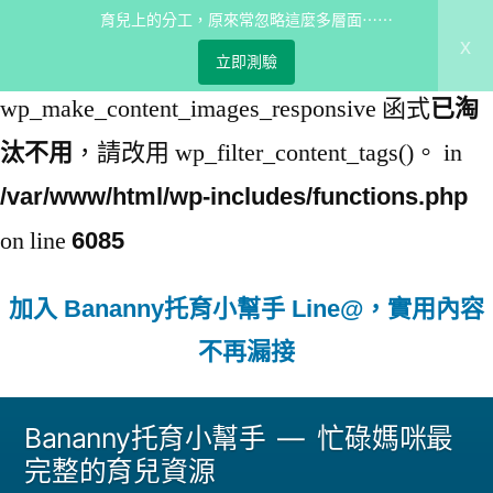
育兒上的分工，原來常忽略這麼多層面⋯⋯
x
: 從 5.5.0 版開始，
Deprecated
立即測驗
wp_make_content_images_responsive 函式
已淘
，請改用 wp_filter_content_tags()。 in
汰不用
/var/www/html/wp-includes/functions.php
on line
6085
加入 Bananny托育小幫手 Line@，實用內容
不再漏接
跳
Bananny托育小幫手
忙碌媽咪最
至
完整的育兒資源